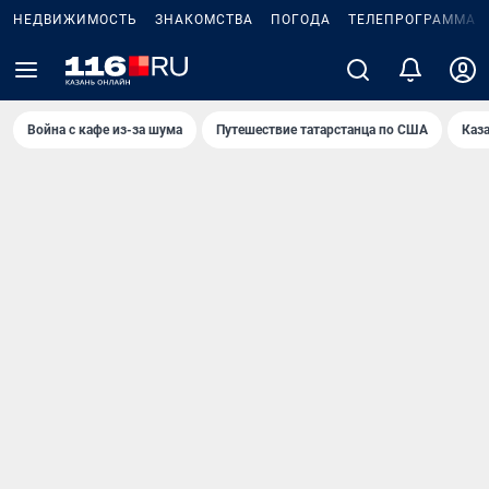
НЕДВИЖИМОСТЬ
ЗНАКОМСТВА
ПОГОДА
ТЕЛЕПРОГРАММА
Война с кафе из-за шума
Путешествие татарстанца по США
Каз