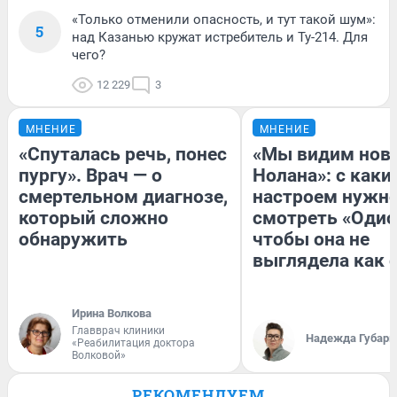
«Только отменили опасность, и тут такой шум»:
5
над Казанью кружат истребитель и Ту-214. Для
чего?
12 229
3
МНЕНИЕ
МНЕНИЕ
«Спуталась речь, понес
«Мы видим нов
пургу». Врач — о
Нолана»: с каки
смертельном диагнозе,
настроем нужн
который сложно
смотреть «Одис
обнаружить
чтобы она не
выглядела как 
Ирина Волкова
Главврач клиники
Надежда Губарь
«Реабилитация доктора
Волковой»
РЕКОМЕНДУЕМ