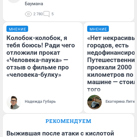
Баумана
2 780
5
МНЕНИЕ
МНЕНИЕ
Колобок-колобок, я
«Нет некрасивы
тебя боюсь! Ради чего
городов, есть
отложили прокат
недофинансиро
«Человека-паука» —
Путешественни
отзыв о фильме про
проехали 2000
«человека-булку»
километров по 
машине — стоил
того
Надежда Губарь
Екатерина Литк
РЕКОМЕНДУЕМ
Выжившая после атаки с кислотой