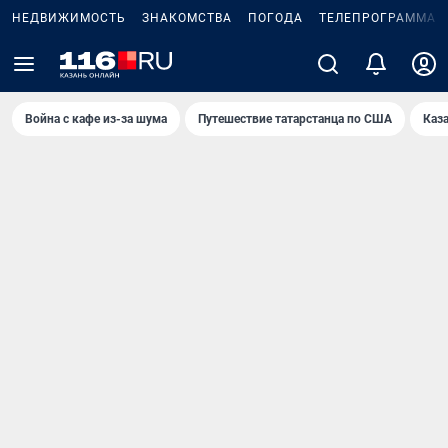
НЕДВИЖИМОСТЬ
ЗНАКОМСТВА
ПОГОДА
ТЕЛЕПРОГРАММА
Война с кафе из-за шума
Путешествие татарстанца по США
Каз