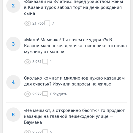
«Заказали на 3-летие»: перед убийством жены
2
в Казани турок забрал торт на день рождения
сына
21 766
7
«Мама! Мамочка! Ты зачем ее ударил?» В
3
Казани маленькая девочка в истерике отгоняла
мужчину от матери
3 981
1
Сколько комнат и миллионов нужно казанцам
4
для счастья? Изучили запросы на жилье
2 972
Обсудить
«Не мешают, а откровенно бесят»: что продают
5
казанцы на главной пешеходной улице —
Баумана
2 772
5