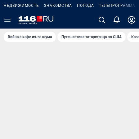
НЕДВИЖИМОСТЬ
ЗНАКОМСТВА
ПОГОДА
ТЕЛЕПРОГРАММА
Война с кафе из-за шума
Путешествие татарстанца по США
Каз