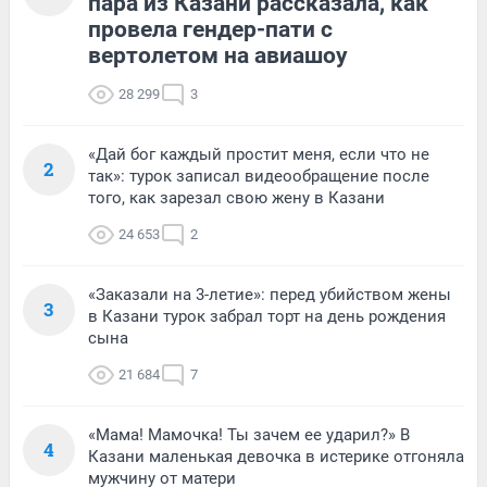
пара из Казани рассказала, как
провела гендер-пати с
вертолетом на авиашоу
28 299
3
«Дай бог каждый простит меня, если что не
2
так»: турок записал видеообращение после
того, как зарезал свою жену в Казани
24 653
2
«Заказали на 3-летие»: перед убийством жены
3
в Казани турок забрал торт на день рождения
сына
21 684
7
«Мама! Мамочка! Ты зачем ее ударил?» В
4
Казани маленькая девочка в истерике отгоняла
мужчину от матери