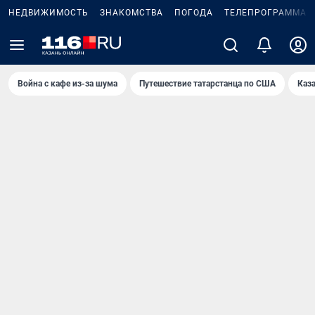
НЕДВИЖИМОСТЬ
ЗНАКОМСТВА
ПОГОДА
ТЕЛЕПРОГРАММА
Война с кафе из-за шума
Путешествие татарстанца по США
Каз