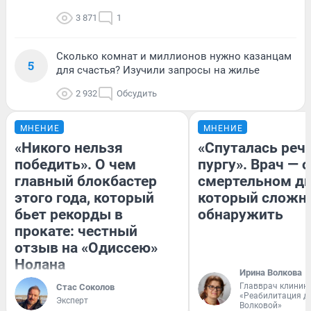
3 871
1
Сколько комнат и миллионов нужно казанцам
5
для счастья? Изучили запросы на жилье
2 932
Обсудить
МНЕНИЕ
МНЕНИЕ
«Никого нельзя
«Спуталась речь
победить». О чем
пургу». Врач — о
главный блокбастер
смертельном ди
этого года, который
который сложн
бьет рекорды в
обнаружить
прокате: честный
отзыв на «Одиссею»
Нолана
Ирина Волкова
Главврач клиник
Стас Соколов
«Реабилитация д
Эксперт
Волковой»