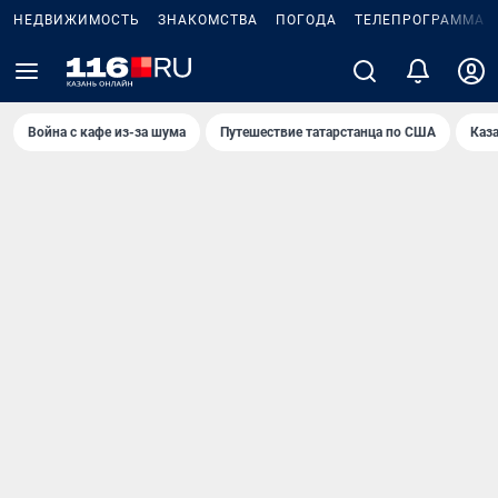
НЕДВИЖИМОСТЬ
ЗНАКОМСТВА
ПОГОДА
ТЕЛЕПРОГРАММА
Война с кафе из-за шума
Путешествие татарстанца по США
Каз