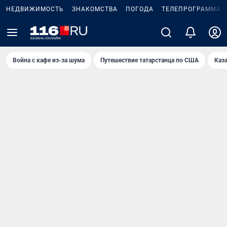
НЕДВИЖИМОСТЬ
ЗНАКОМСТВА
ПОГОДА
ТЕЛЕПРОГРАММА
Война с кафе из-за шума
Путешествие татарстанца по США
Каз