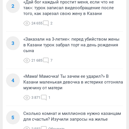
«Дай бог каждый простит меня, если что не
2
так»: турок записал видеообращение после
того, как зарезал свою жену в Казани
24 655
2
«Заказали на 3-летие»: перед убийством жены
3
в Казани турок забрал торт на день рождения
сына
21 685
7
«Мама! Мамочка! Ты зачем ее ударил?» В
4
Казани маленькая девочка в истерике отгоняла
мужчину от матери
3 871
1
Сколько комнат и миллионов нужно казанцам
5
для счастья? Изучили запросы на жилье
2 932
Обсудить