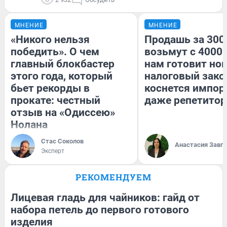
МНЕНИЕ
МНЕНИЕ
«Никого нельзя
Продашь за 3000
победить». О чем
возьмут с 4000.
главный блокбастер
нам готовит но
этого года, который
налоговый зако
бьет рекорды в
коснется импор
прокате: честный
даже репетитор
отзыв на «Одиссею»
Нолана
Стас Соколов
Анастасия Завг
Эксперт
РЕКОМЕНДУЕМ
Лицевая гладь для чайников: гайд от
набора петель до первого готового
изделия