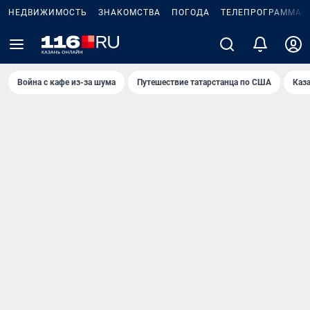
НЕДВИЖИМОСТЬ
ЗНАКОМСТВА
ПОГОДА
ТЕЛЕПРОГРАММА
Война с кафе из-за шума
Путешествие татарстанца по США
Каз