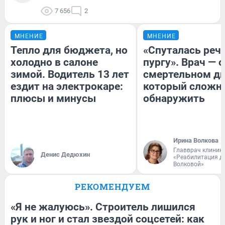
7 656
2
МНЕНИЕ
МНЕНИЕ
Тепло для бюджета, но
«Спуталась речь
холодно в салоне
пургу». Врач — о
зимой. Водитель 13 лет
смертельном ди
ездит на электрокаре:
который сложн
плюсы и минусы
обнаружить
Ирина Волкова
Главврач клиник
Денис Дедюхин
«Реабилитация д
Волковой»
РЕКОМЕНДУЕМ
«Я не жалуюсь». Строитель лишился
рук и ног и стал звездой соцсетей: как