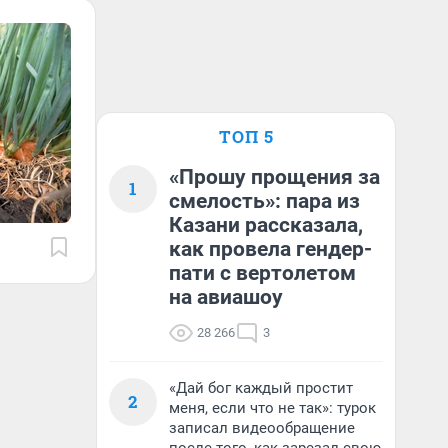
ТОП 5
«Прошу прощения за
1
смелость»: пара из
Казани рассказала,
как провела гендер-
пати с вертолетом
на авиашоу
28 266
3
«Дай бог каждый простит
2
меня, если что не так»: турок
записал видеообращение