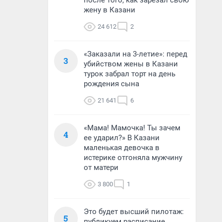
после того, как зарезал свою
жену в Казани
24 612
2
«Заказали на 3-летие»: перед
3
убийством жены в Казани
турок забрал торт на день
рождения сына
21 641
6
«Мама! Мамочка! Ты зачем
4
ее ударил?» В Казани
маленькая девочка в
истерике отгоняла мужчину
от матери
3 800
1
Это будет высший пилотаж:
5
публикуем расписание