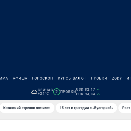
АММА
АФИША
ГОРОСКОП
КУРСЫ ВАЛЮТ
ПРОБКИ
ZODY
И
USD 82,17
СЕЙЧАС
2
ПРОБКИ
+24°C
EUR 94,84
Казанский стрелок женился
15 лет с трагедии с «Булгарией»
Рост 