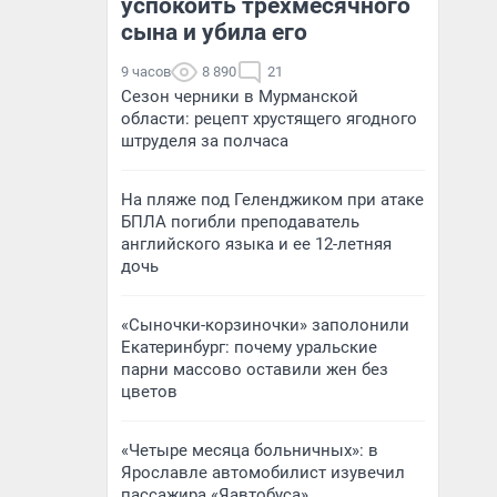
успокоить трехмесячного
сына и убила его
9 часов
8 890
21
Сезон черники в Мурманской
области: рецепт хрустящего ягодного
штруделя за полчаса
На пляже под Геленджиком при атаке
БПЛА погибли преподаватель
английского языка и ее 12-летняя
дочь
«Сыночки-корзиночки» заполонили
Екатеринбург: почему уральские
парни массово оставили жен без
цветов
«Четыре месяца больничных»: в
Ярославле автомобилист изувечил
пассажира «Яавтобуса»