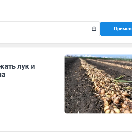
Примен
жать лук и
ла