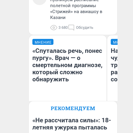
полетной программы
«Стрижей» на авиашоу в
Казани
3 680
Обсудить
МНЕНИЕ
МНЕНИЕ
«Спуталась речь, понес
Наслед
пургу». Врач — о
чудом 
смертельном диагнозе,
трансп
который сложно
разнес
обнаружить
советс
Ирина Волкова
Ол
РЕКОМЕНДУЕМ
Главврач клиники
Бл
«Реабилитация доктора
вл
Волковой»
би
«Не рассчитала силы»: 18-
летняя ужурка пыталась