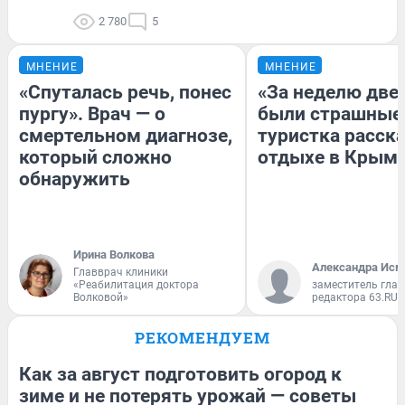
2 780
5
МНЕНИЕ
МНЕНИЕ
«Спуталась речь, понес
«За неделю две
пургу». Врач — о
были страшные
смертельном диагнозе,
туристка расска
который сложно
отдыхе в Крым
обнаружить
Ирина Волкова
Александра Исм
Главврач клиники
«Реабилитация доктора
заместитель глав
Волковой»
редактора 63.RU
РЕКОМЕНДУЕМ
Как за август подготовить огород к
зиме и не потерять урожай — советы