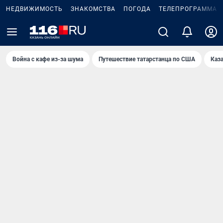
НЕДВИЖИМОСТЬ
ЗНАКОМСТВА
ПОГОДА
ТЕЛЕПРОГРАММА
Война с кафе из-за шума
Путешествие татарстанца по США
Каз