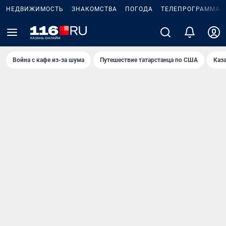
НЕДВИЖИМОСТЬ
ЗНАКОМСТВА
ПОГОДА
ТЕЛЕПРОГРАММА
Война с кафе из-за шума
Путешествие татарстанца по США
Каз