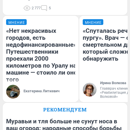
2 777
5
МНЕНИЕ
МНЕНИЕ
«Нет некрасивых
«Спуталась речь
городов, есть
пургу». Врач — о
недофинансированные».
смертельном ди
Путешественники
который сложн
проехали 2000
обнаружить
километров по Уралу на
машине — стоило ли оно
того
Ирина Волкова
Главврач клиник
Екатерина Литкевич
«Реабилитация д
Волковой»
РЕКОМЕНДУЕМ
Муравьи и тля больше не сунут носа в
ваш огород: народные способы борьбы