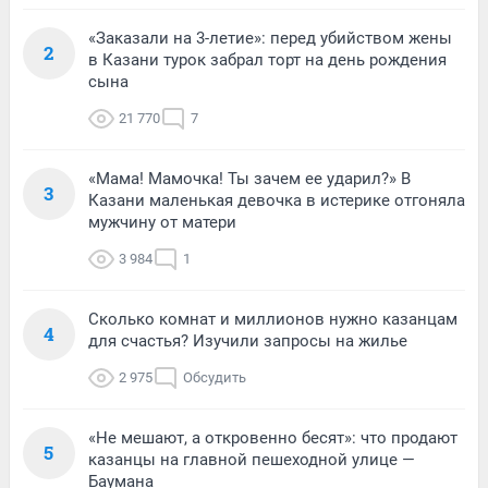
«Заказали на 3-летие»: перед убийством жены
2
в Казани турок забрал торт на день рождения
сына
21 770
7
«Мама! Мамочка! Ты зачем ее ударил?» В
3
Казани маленькая девочка в истерике отгоняла
мужчину от матери
3 984
1
Сколько комнат и миллионов нужно казанцам
4
для счастья? Изучили запросы на жилье
2 975
Обсудить
«Не мешают, а откровенно бесят»: что продают
5
казанцы на главной пешеходной улице —
Баумана