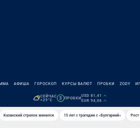
АММА
АФИША
ГОРОСКОП
КУРСЫ ВАЛЮТ
ПРОБКИ
ZODY
И
USD 81,41
СЕЙЧАС
3
ПРОБКИ
+29°C
EUR 94,06
Казанский стрелок женился
15 лет с трагедии с «Булгарией»
Рост 