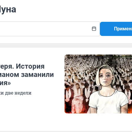
Муна
Примен
еря. История
маном заманили
ия»
и две недели