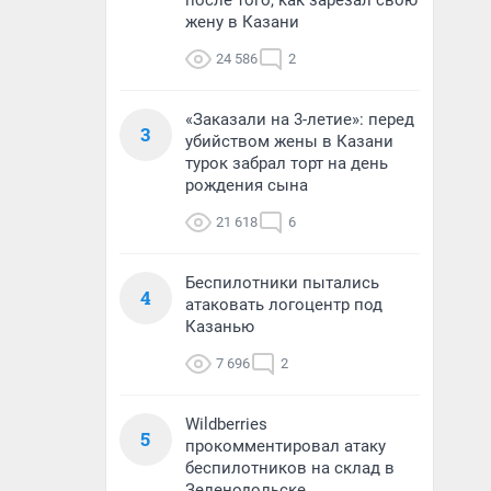
после того, как зарезал свою
жену в Казани
24 586
2
«Заказали на 3-летие»: перед
3
убийством жены в Казани
турок забрал торт на день
рождения сына
21 618
6
Беспилотники пытались
4
атаковать логоцентр под
Казанью
7 696
2
Wildberries
5
прокомментировал атаку
беспилотников на склад в
Зеленодольске