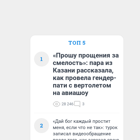
ТОП 5
«Прошу прощения за
1
смелость»: пара из
Казани рассказала,
как провела гендер-
пати с вертолетом
на авиашоу
28 246
3
«Дай бог каждый простит
2
меня, если что не так»: турок
записал видеообращение