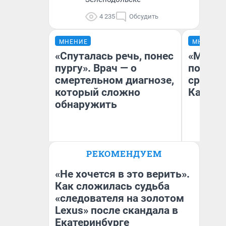
4 235
Обсудить
МНЕНИЕ
МНЕНИЕ
«Спуталась речь, понес
«Машин
пургу». Врач — о
полете
смертельном диагнозе,
сравни
который сложно
Казахс
обнаружить
Ирина Волкова
РЕКОМЕНДУЕМ
Главврач клиники
Ан
«Реабилитация доктора
Волковой»
«Не хочется в это верить».
Как сложилась судьба
«следователя на золотом
Lexus» после скандала в
Екатеринбурге