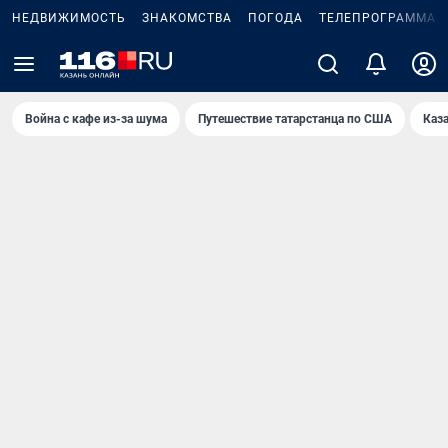
НЕДВИЖИМОСТЬ
ЗНАКОМСТВА
ПОГОДА
ТЕЛЕПРОГРАММА
Война с кафе из-за шума
Путешествие татарстанца по США
Каз