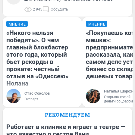
2 945
Обсудить
МНЕНИЕ
МНЕНИЕ
«Никого нельзя
«Покупаешь кот
победить». О чем
мешке»:
главный блокбастер
предпринимате
этого года, который
рассказала, как
бьет рекорды в
самом деле уст
прокате: честный
бизнес со скла
отзыв на «Одиссею»
дешевых товар
Нолана
Наталья Шорохо
Стас Соколов
Открыла кофейну
Эксперт
деньги соцразви
РЕКОМЕНДУЕМ
Работает в клинике и играет в театре —
что известно о сестре Вани