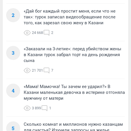
«Дай бог каждый простит меня, если что не
2
так»: турок записал видеообращение после
того, как зарезал свою жену в Казани
24 668
2
«Заказали на 3-летие»: перед убийством жены
3
в Казани турок забрал торт на день рождения
сына
21 701
7
«Мама! Мамочка! Ты зачем ее ударил?» В
4
Казани маленькая девочка в истерике отгоняла
мужчину от матери
3 899
1
Сколько комнат и миллионов нужно казанцам
5
для счастья? Изучили запросы на жилье