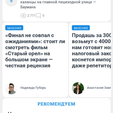
5
казанцы на главной пешеходной улице —
Баумана
2 771
5
МНЕНИЕ
МНЕНИЕ
«Финал не совпал с
Продашь за 3000
ожиданиями»: стоит ли
возьмут с 4000.
смотреть фильм
нам готовит но
«Старый орел» на
налоговый зако
большом экране —
коснется импор
честная рецензия
даже репетитор
Надежда Губарь
Анастасия Завг
РЕКОМЕНДУЕМ