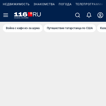
НЕДВИЖИМОСТЬ
ЗНАКОМСТВА
ПОГОДА
ТЕЛЕПРОГРАММА
Война с кафе из-за шума
Путешествие татарстанца по США
Каз