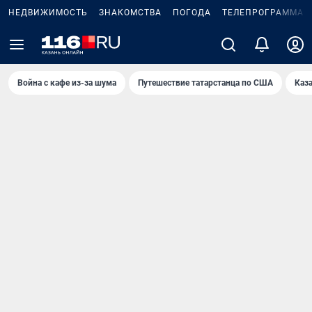
НЕДВИЖИМОСТЬ
ЗНАКОМСТВА
ПОГОДА
ТЕЛЕПРОГРАММА
Война с кафе из-за шума
Путешествие татарстанца по США
Каз