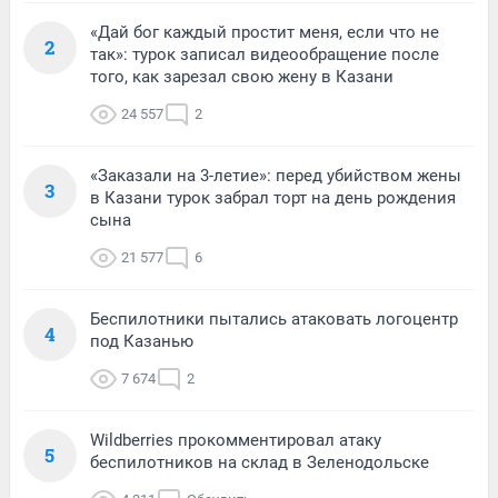
«Дай бог каждый простит меня, если что не
2
так»: турок записал видеообращение после
того, как зарезал свою жену в Казани
24 557
2
«Заказали на 3-летие»: перед убийством жены
3
в Казани турок забрал торт на день рождения
сына
21 577
6
Беспилотники пытались атаковать логоцентр
4
под Казанью
7 674
2
Wildberries прокомментировал атаку
5
беспилотников на склад в Зеленодольске