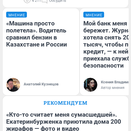
4 211
Обсудить
МНЕНИЕ
МНЕНИЕ
«Машина просто
Мой банк меня
полетела». Водитель
бережет. Журн
сравнил бензин в
хотела снять 20
Казахстане и России
тысяч, чтобы п
кредит, — к ней
приехала служб
безопасности
Ксения Владими
Анатолий Кузнецов
Автор мнения
РЕКОМЕНДУЕМ
«Кто-то считает меня сумасшедшей».
Екатеринбурженка приютила дома 200
жирафов — фото и видео