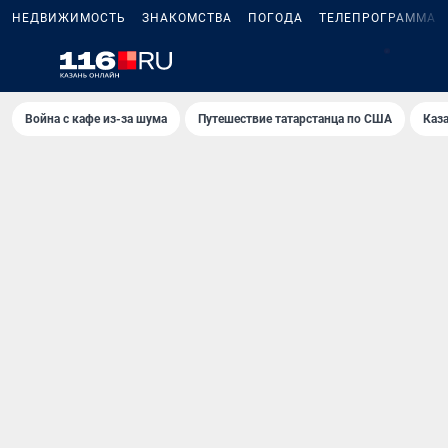
НЕДВИЖИМОСТЬ
ЗНАКОМСТВА
ПОГОДА
ТЕЛЕПРОГРАММА
2
Война с кафе из-за шума
Путешествие татарстанца по США
Каз