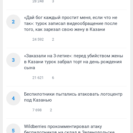
28 248
3
«Дай бог каждый простит меня, если что не
2
так»: турок записал видеообращение после
того, как зарезал свою жену в Казани
24 592
2
«Заказали на 3-летие»: перед убийством жены
3
в Казани турок забрал торт на день рождения
сына
21 621
6
Беспилотники пытались атаковать логоцентр
4
под Казанью
7 698
2
Wildberries прокомментировал атаку
5
беспилотников на склад в Зеленодольске