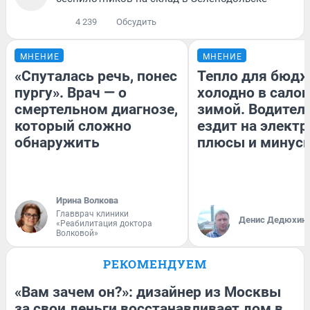
4 239
Обсудить
МНЕНИЕ
МНЕНИЕ
«Спуталась речь, понес
Тепло для бюдж
пургу». Врач — о
холодно в сало
смертельном диагнозе,
зимой. Водитель
который сложно
ездит на электр
обнаружить
плюсы и минус
Ирина Волкова
Главврач клиники
Денис Дедюхин
«Реабилитация доктора
Волковой»
РЕКОМЕНДУЕМ
«Вам зачем он?»: дизайнер из Москвы
за свои деньги восстанавливает дом в