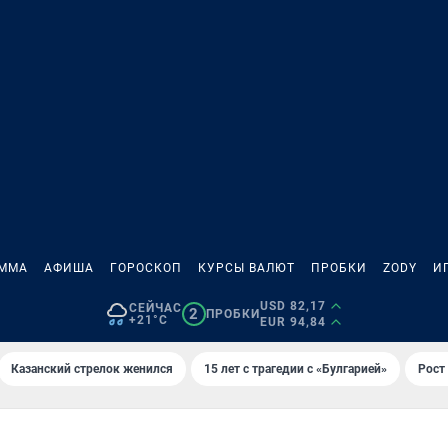
АММА
АФИША
ГОРОСКОП
КУРСЫ ВАЛЮТ
ПРОБКИ
ZODY
И
USD 82,17
СЕЙЧАС
2
ПРОБКИ
+21°C
EUR 94,84
Казанский стрелок женился
15 лет с трагедии с «Булгарией»
Рост 