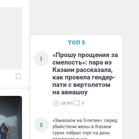
ТОП 5
«Прошу прощения за
1
смелость»: пара из
Казани рассказала,
как провела гендер-
пати с вертолетом
на авиашоу
28 391
3
«Заказали на 3-летие»: перед
2
убийством жены в Казани
турок забрал торт на день