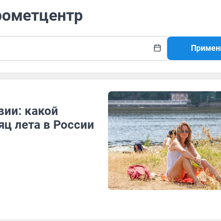
рометцентр
Примен
вии: какой
ц лета в России