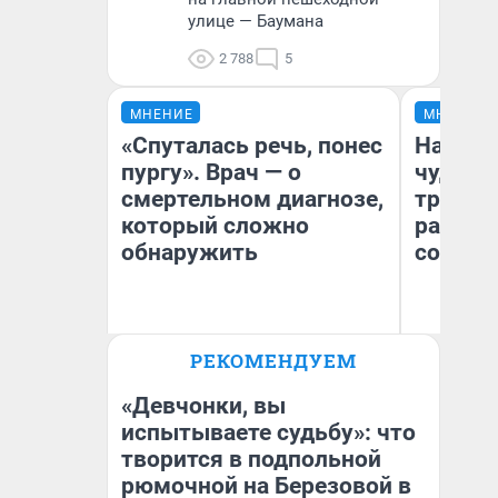
улице — Баумана
2 788
5
МНЕНИЕ
МНЕНИЕ
«Спуталась речь, понес
Наслед
пургу». Врач — о
чудом 
смертельном диагнозе,
трансп
который сложно
разнес
обнаружить
советс
Ирина Волкова
Ол
РЕКОМЕНДУЕМ
Главврач клиники
Бл
«Реабилитация доктора
вл
Волковой»
би
«Девчонки, вы
испытываете судьбу»: что
творится в подпольной
рюмочной на Березовой в