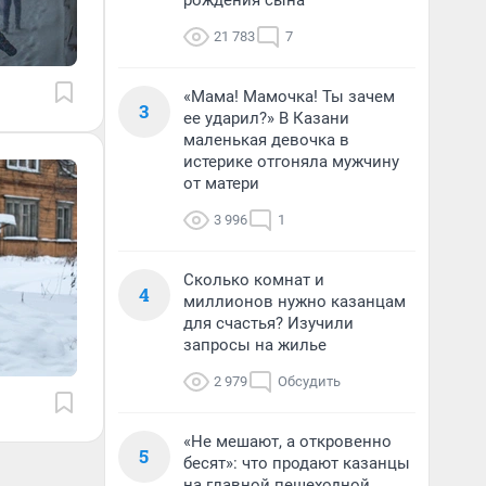
рождения сына
21 783
7
«Мама! Мамочка! Ты зачем
3
ее ударил?» В Казани
маленькая девочка в
истерике отгоняла мужчину
от матери
3 996
1
Сколько комнат и
4
миллионов нужно казанцам
для счастья? Изучили
запросы на жилье
2 979
Обсудить
«Не мешают, а откровенно
5
бесят»: что продают казанцы
на главной пешеходной