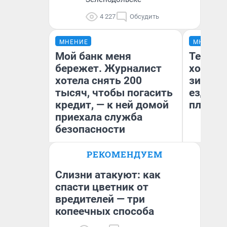
4 227
Обсудить
МНЕНИЕ
МНЕНИЕ
Мой банк меня
Тепло 
бережет. Журналист
холодн
хотела снять 200
зимой.
тысяч, чтобы погасить
ездит н
кредит, — к ней домой
плюсы 
приехала служба
безопасности
РЕКОМЕНДУЕМ
Ксения Владимирская
Д
Автор мнения
Слизни атакуют: как
спасти цветник от
вредителей — три
копеечных способа