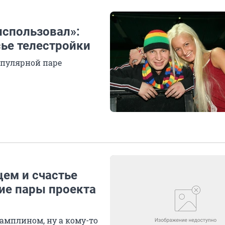
использовал»:
сье телестройки
опулярной паре
цем и счастье
ие пары проекта
рамплином, ну а кому-то