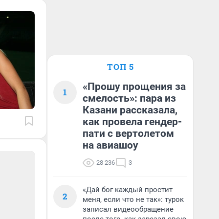
ТОП 5
«Прошу прощения за
1
смелость»: пара из
Казани рассказала,
как провела гендер-
пати с вертолетом
на авиашоу
28 236
3
«Дай бог каждый простит
2
меня, если что не так»: турок
записал видеообращение