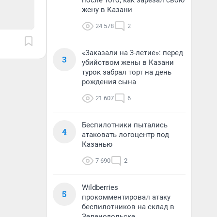
после того, как зарезал свою
жену в Казани
24 578
2
«Заказали на 3-летие»: перед
3
убийством жены в Казани
турок забрал торт на день
рождения сына
21 607
6
Беспилотники пытались
4
атаковать логоцентр под
Казанью
7 690
2
Wildberries
5
прокомментировал атаку
беспилотников на склад в
Зеленодольске