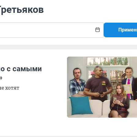
Третьяков
Примен
ло с самыми
»
е хотят