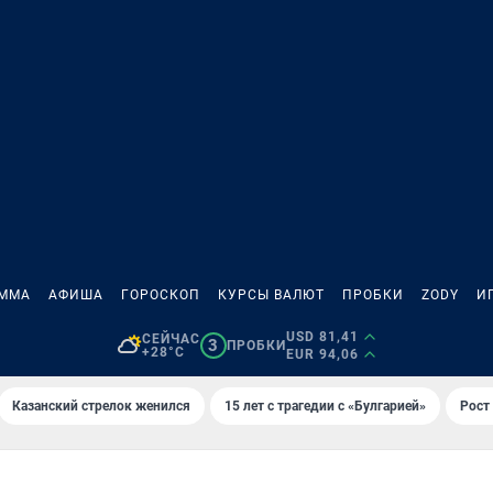
АММА
АФИША
ГОРОСКОП
КУРСЫ ВАЛЮТ
ПРОБКИ
ZODY
И
USD 81,41
СЕЙЧАС
3
ПРОБКИ
+28°C
EUR 94,06
Казанский стрелок женился
15 лет с трагедии с «Булгарией»
Рост 