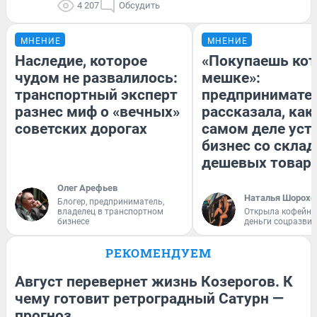
4 207
Обсудить
МНЕНИЕ
МНЕНИЕ
Наследие, которое
«Покупаешь кот
чудом не развалилось:
мешке»:
транспортный эксперт
предпринимате
разнес миф о «вечных»
рассказала, как
советских дорогах
самом деле уст
бизнес со скла
дешевых товар
Олег Арефьев
Наталья Шорохо
Блогер, предприниматель,
владелец в транспортном
Открыла кофейну
бизнесе
деньги соцразви
РЕКОМЕНДУЕМ
Август перевернет жизнь Козерогов. К
чему готовит ретроградный Сатурн —
прогноз