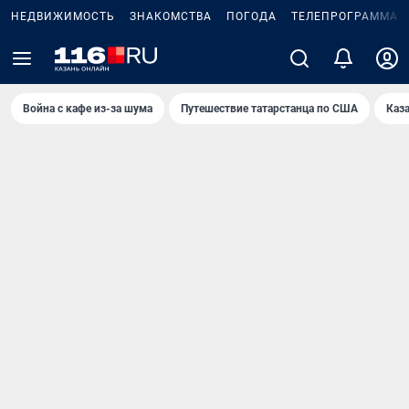
НЕДВИЖИМОСТЬ
ЗНАКОМСТВА
ПОГОДА
ТЕЛЕПРОГРАММА
Война с кафе из-за шума
Путешествие татарстанца по США
Каз