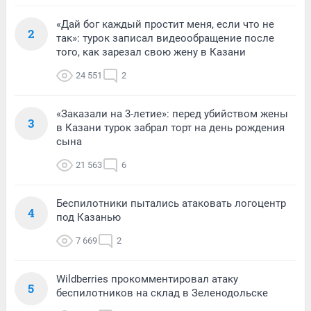
«Дай бог каждый простит меня, если что не
2
так»: турок записал видеообращение после
того, как зарезал свою жену в Казани
24 551
2
«Заказали на 3-летие»: перед убийством жены
3
в Казани турок забрал торт на день рождения
сына
21 563
6
Беспилотники пытались атаковать логоцентр
4
под Казанью
7 669
2
Wildberries прокомментировал атаку
5
беспилотников на склад в Зеленодольске