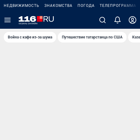
НЕДВИЖИМОСТЬ
ЗНАКОМСТВА
ПОГОДА
ТЕЛЕПРОГРАММА
Война с кафе из-за шума
Путешествие татарстанца по США
Каз