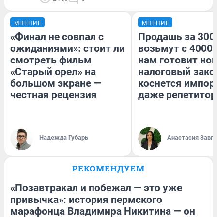
МНЕНИЕ
МНЕНИЕ
«Финал не совпал с
Продашь за 3000
ожиданиями»: стоит ли
возьмут с 4000.
смотреть фильм
нам готовит но
«Старый орел» на
налоговый зако
большом экране —
коснется импор
честная рецензия
даже репетитор
Надежда Губарь
Анастасия Завг
РЕКОМЕНДУЕМ
«Позавтракал и побежал — это уже
привычка»: история пермского
марафонца Владимира Никитина — он