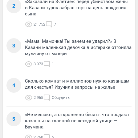
«Заказали на 3-летие»: перед убийством жены
2
в Казани турок забрал торт на день рождения
сына
21 752
7
«Мама! Мамочка! Ты зачем ее ударил?» В
3
Казани маленькая девочка в истерике отгоняла
мужчину от матери
3 973
1
Сколько комнат и миллионов нужно казанцам
4
для счастья? Изучили запросы на жилье
2 965
Обсудить
«Не мешают, а откровенно бесят»: что продают
5
казанцы на главной пешеходной улице —
Баумана
2 760
5