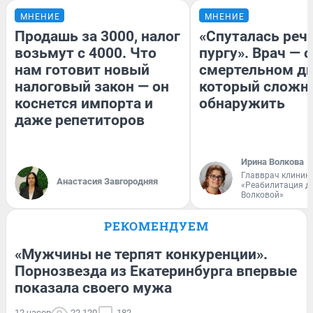
МНЕНИЕ
МНЕНИЕ
Продашь за 3000, налог
«Спуталась речь
возьмут с 4000. Что
пургу». Врач — о
нам готовит новый
смертельном ди
налоговый закон — он
который сложн
коснется импорта и
обнаружить
даже репетиторов
Ирина Волкова
Главврач клиник
Анастасия Завгородняя
«Реабилитация д
Волковой»
РЕКОМЕНДУЕМ
«Мужчины не терпят конкуренции».
Порнозвезда из Екатеринбурга впервые
показала своего мужа
12 часов
22 120
182