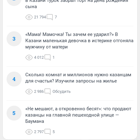
в Казани турок забрал торт на день рождения
сына
21 794
7
«Мама! Мамочка! Ты зачем ее ударил?» В
3
Казани маленькая девочка в истерике отгоняла
мужчину от матери
4 012
1
Сколько комнат и миллионов нужно казанцам
4
для счастья? Изучили запросы на жилье
2 986
Обсудить
«Не мешают, а откровенно бесят»: что продают
5
казанцы на главной пешеходной улице —
Баумана
2 797
5