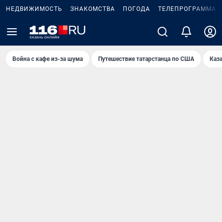
НЕДВИЖИМОСТЬ
ЗНАКОМСТВА
ПОГОДА
ТЕЛЕПРОГРАММА
Война с кафе из-за шума
Путешествие татарстанца по США
Каз