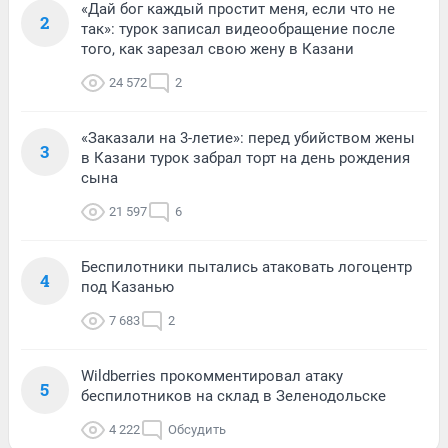
«Дай бог каждый простит меня, если что не
2
так»: турок записал видеообращение после
того, как зарезал свою жену в Казани
24 572
2
«Заказали на 3-летие»: перед убийством жены
3
в Казани турок забрал торт на день рождения
сына
21 597
6
Беспилотники пытались атаковать логоцентр
4
под Казанью
7 683
2
Wildberries прокомментировал атаку
5
беспилотников на склад в Зеленодольске
4 222
Обсудить