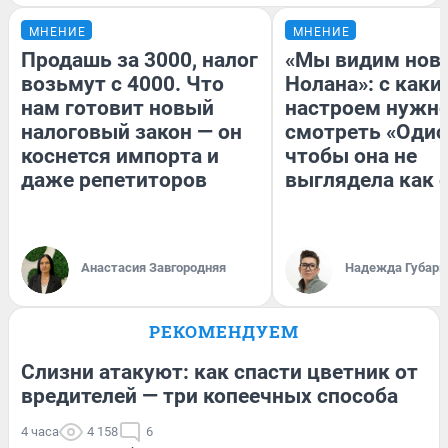
МНЕНИЕ
МНЕНИЕ
Продашь за 3000, налог
«Мы видим нов
возьмут с 4000. Что
Нолана»: с каки
нам готовит новый
настроем нужн
налоговый закон — он
смотреть «Одис
коснется импорта и
чтобы она не
даже репетиторов
выглядела как 
Анастасия Завгородняя
Надежда Губарь
РЕКОМЕНДУЕМ
Слизни атакуют: как спасти цветник от
вредителей — три копеечных способа
4 часа
4 158
6