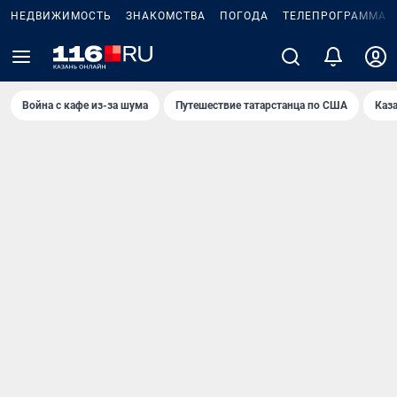
НЕДВИЖИМОСТЬ
ЗНАКОМСТВА
ПОГОДА
ТЕЛЕПРОГРАММА
Война с кафе из-за шума
Путешествие татарстанца по США
Каз