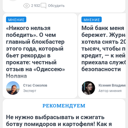
2 932
Обсудить
МНЕНИЕ
МНЕНИЕ
«Никого нельзя
Мой банк меня
победить». О чем
бережет. Журн
главный блокбастер
хотела снять 20
этого года, который
тысяч, чтобы п
бьет рекорды в
кредит, — к ней
прокате: честный
приехала служб
отзыв на «Одиссею»
безопасности
Нолана
Стас Соколов
Ксения Владими
Эксперт
Автор мнения
РЕКОМЕНДУЕМ
Не нужно выбрасывать и сжигать
ботву помидоров и картофеля! Как я