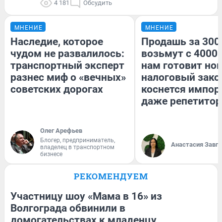
4 181
Обсудить
МНЕНИЕ
МНЕНИЕ
Наследие, которое
Продашь за 3000
чудом не развалилось:
возьмут с 4000.
транспортный эксперт
нам готовит но
разнес миф о «вечных»
налоговый зако
советских дорогах
коснется импор
даже репетитор
Олег Арефьев
Блогер, предприниматель,
Анастасия Завг
владелец в транспортном
бизнесе
РЕКОМЕНДУЕМ
Участницу шоу «Мама в 16» из
Волгограда обвинили в
домогательствах к младенцу