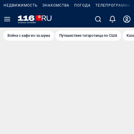
НЕДВИЖИМОСТЬ
ЗНАКОМСТВА
ПОГОДА
ТЕЛЕПРОГРАММА
Война с кафе из-за шума
Путешествие татарстанца по США
Каз