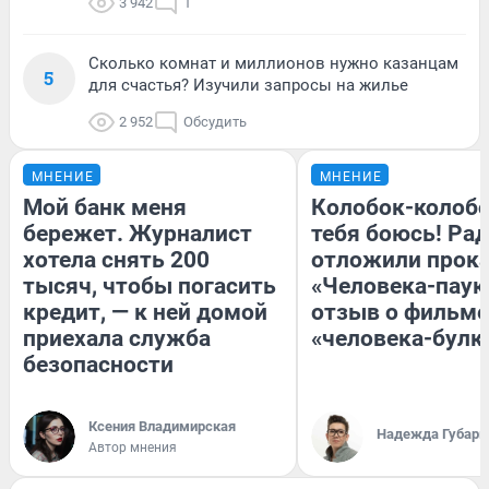
3 942
1
Сколько комнат и миллионов нужно казанцам
5
для счастья? Изучили запросы на жилье
2 952
Обсудить
МНЕНИЕ
МНЕНИЕ
Мой банк меня
Колобок-колобо
бережет. Журналист
тебя боюсь! Рад
хотела снять 200
отложили прок
тысяч, чтобы погасить
«Человека-паук
кредит, — к ней домой
отзыв о фильме
приехала служба
«человека-булк
безопасности
Ксения Владимирская
Надежда Губарь
Автор мнения