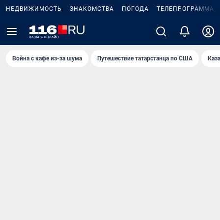
НЕДВИЖИМОСТЬ
ЗНАКОМСТВА
ПОГОДА
ТЕЛЕПРОГРАММА
Война с кафе из-за шума
Путешествие татарстанца по США
Каз