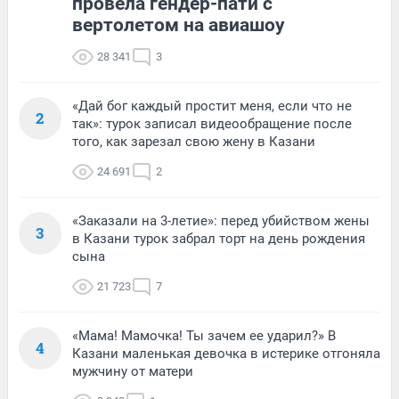
провела гендер-пати с
вертолетом на авиашоу
28 341
3
«Дай бог каждый простит меня, если что не
2
так»: турок записал видеообращение после
того, как зарезал свою жену в Казани
24 691
2
«Заказали на 3-летие»: перед убийством жены
3
в Казани турок забрал торт на день рождения
сына
21 723
7
«Мама! Мамочка! Ты зачем ее ударил?» В
4
Казани маленькая девочка в истерике отгоняла
мужчину от матери