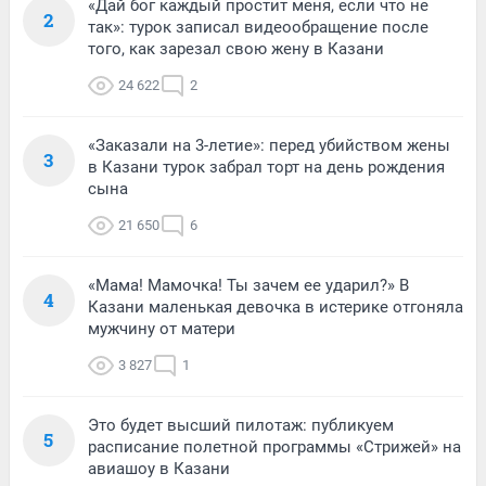
«Дай бог каждый простит меня, если что не
2
так»: турок записал видеообращение после
того, как зарезал свою жену в Казани
24 622
2
«Заказали на 3-летие»: перед убийством жены
3
в Казани турок забрал торт на день рождения
сына
21 650
6
«Мама! Мамочка! Ты зачем ее ударил?» В
4
Казани маленькая девочка в истерике отгоняла
мужчину от матери
3 827
1
Это будет высший пилотаж: публикуем
5
расписание полетной программы «Стрижей» на
авиашоу в Казани