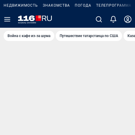
НЕДВИЖИМОСТЬ
ЗНАКОМСТВА
ПОГОДА
ТЕЛЕПРОГРАММА
Война с кафе из-за шума
Путешествие татарстанца по США
Каз