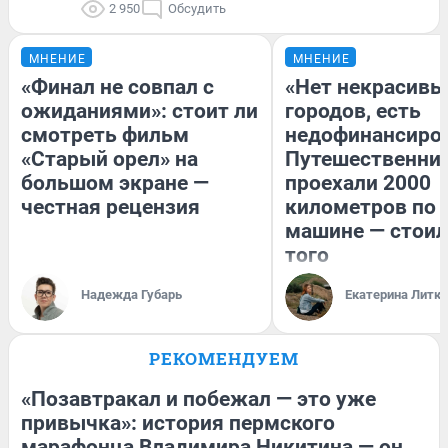
2 950
Обсудить
МНЕНИЕ
МНЕНИЕ
«Финал не совпал с
«Нет некрасивы
ожиданиями»: стоит ли
городов, есть
смотреть фильм
недофинансиро
«Старый орел» на
Путешественни
большом экране —
проехали 2000
честная рецензия
километров по 
машине — стоил
того
Надежда Губарь
Екатерина Литк
РЕКОМЕНДУЕМ
«Позавтракал и побежал — это уже
привычка»: история пермского
марафонца Владимира Никитина — он