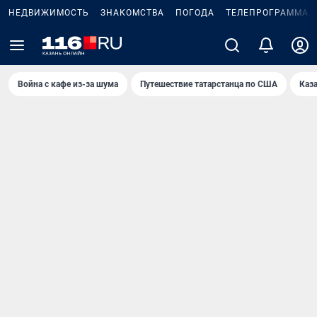
НЕДВИЖИМОСТЬ
ЗНАКОМСТВА
ПОГОДА
ТЕЛЕПРОГРАММА
Война с кафе из-за шума
Путешествие татарстанца по США
Каз