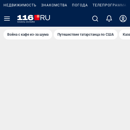
НЕДВИЖИМОСТЬ
ЗНАКОМСТВА
ПОГОДА
ТЕЛЕПРОГРАММА
Война с кафе из-за шума
Путешествие татарстанца по США
Каз