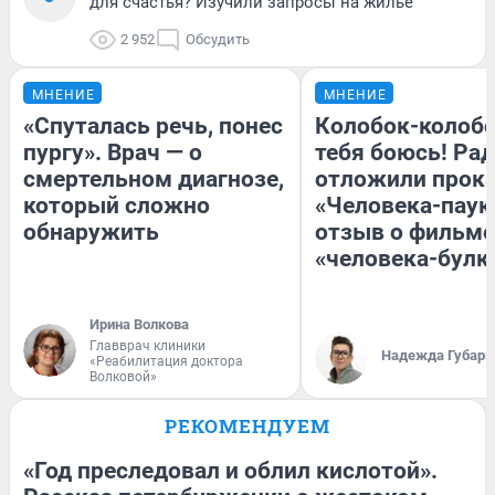
для счастья? Изучили запросы на жилье
2 952
Обсудить
МНЕНИЕ
МНЕНИЕ
«Спуталась речь, понес
Колобок-колобо
пургу». Врач — о
тебя боюсь! Рад
смертельном диагнозе,
отложили прок
который сложно
«Человека-паук
обнаружить
отзыв о фильме
«человека-булк
Ирина Волкова
Главврач клиники
Надежда Губарь
«Реабилитация доктора
Волковой»
РЕКОМЕНДУЕМ
«Год преследовал и облил кислотой».