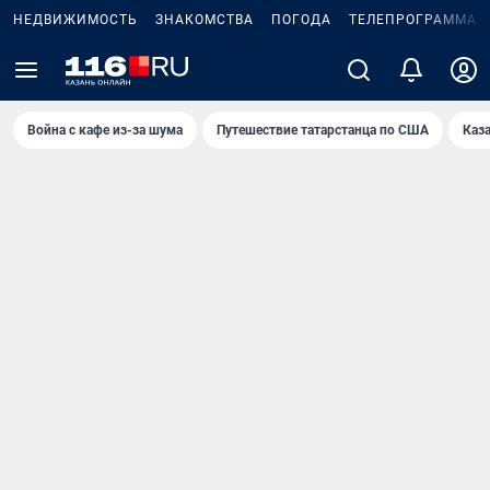
НЕДВИЖИМОСТЬ
ЗНАКОМСТВА
ПОГОДА
ТЕЛЕПРОГРАММА
Война с кафе из-за шума
Путешествие татарстанца по США
Каз