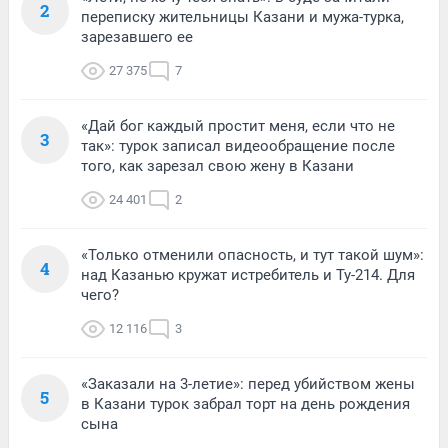
2
переписку жительницы Казани и мужа-турка,
зарезавшего ее
27 375
7
«Дай бог каждый простит меня, если что не
3
так»: турок записал видеообращение после
того, как зарезал свою жену в Казани
24 401
2
«Только отменили опасность, и тут такой шум»:
4
над Казанью кружат истребитель и Ту-214. Для
чего?
12 116
3
«Заказали на 3-летие»: перед убийством жены
5
в Казани турок забрал торт на день рождения
сына