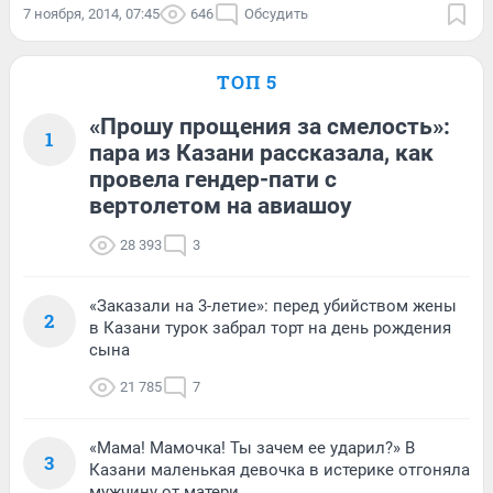
7 ноября, 2014, 07:45
646
Обсудить
ТОП 5
«Прошу прощения за смелость»:
1
пара из Казани рассказала, как
провела гендер-пати с
вертолетом на авиашоу
28 393
3
«Заказали на 3-летие»: перед убийством жены
2
в Казани турок забрал торт на день рождения
сына
21 785
7
«Мама! Мамочка! Ты зачем ее ударил?» В
3
Казани маленькая девочка в истерике отгоняла
мужчину от матери