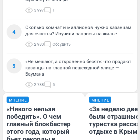
3 997
1
Сколько комнат и миллионов нужно казанцам
4
для счастья? Изучили запросы на жилье
2 980
Обсудить
«Не мешают, а откровенно бесят»: что продают
5
казанцы на главной пешеходной улице —
Баумана
2 788
5
МНЕНИЕ
МНЕНИЕ
«Никого нельзя
«За неделю две
победить». О чем
были страшные
главный блокбастер
туристка расска
этого года, который
отдыхе в Крым
бьет рекорды в