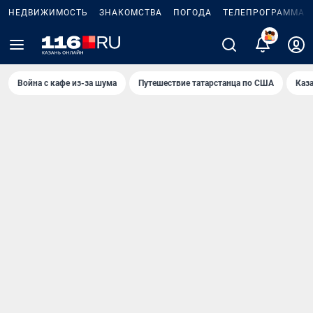
НЕДВИЖИМОСТЬ
ЗНАКОМСТВА
ПОГОДА
ТЕЛЕПРОГРАММА
2
Война с кафе из-за шума
Путешествие татарстанца по США
Каз