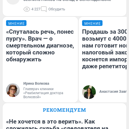
4 227
Обсудить
МНЕНИЕ
МНЕНИЕ
«Спуталась речь, понес
Продашь за 3000
пургу». Врач — о
возьмут с 4000.
смертельном диагнозе,
нам готовит но
который сложно
налоговый зако
обнаружить
коснется импор
даже репетитор
Ирина Волкова
Главврач клиники
Анастасия Завг
«Реабилитация доктора
Волковой»
РЕКОМЕНДУЕМ
«Не хочется в это верить». Как
сложилась судьба «следователя на