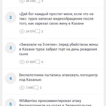
28 238
3
«Дай бог каждый простит меня, если что не
2
так»: турок записал видеообращение после
того, как зарезал свою жену в Казани
24 579
2
«Заказали на 3-летие»: перед убийством жены
3
в Казани турок забрал торт на день рождения
сына
21 609
6
Беспилотники пытались атаковать логоцентр
4
под Казанью
7 690
2
Wildberries прокомментировал атаку
5
беспилотников на склад в Зеленодольске