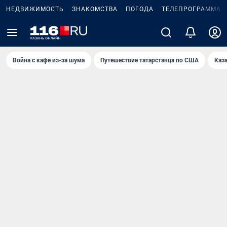
НЕДВИЖИМОСТЬ
ЗНАКОМСТВА
ПОГОДА
ТЕЛЕПРОГРАММА
Война с кафе из-за шума
Путешествие татарстанца по США
Каз