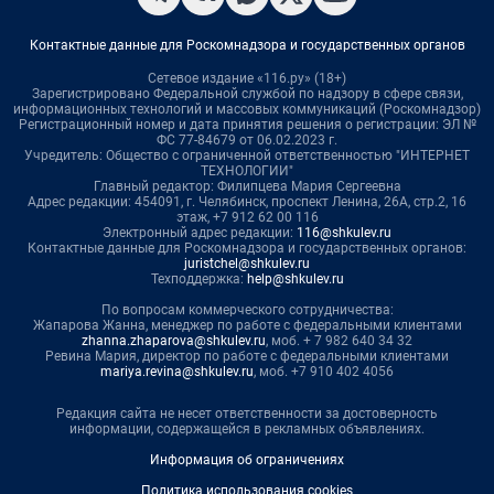
Контактные данные для Роскомнадзора и государственных органов
Сетевое издание «116.ру» (18+)
Зарегистрировано Федеральной службой по надзору в сфере связи,
информационных технологий и массовых коммуникаций (Роскомнадзор)
Регистрационный номер и дата принятия решения о регистрации: ЭЛ №
ФС 77-84679 от 06.02.2023 г.
Учредитель: Общество с ограниченной ответственностью "ИНТЕРНЕТ
ТЕХНОЛОГИИ"
Главный редактор: Филипцева Мария Сергеевна
Адрес редакции: 454091, г. Челябинск, проспект Ленина, 26А, стр.2, 16
этаж, +7 912 62 00 116
Электронный адрес редакции:
116@shkulev.ru
Контактные данные для Роскомнадзора и государственных органов:
juristchel@shkulev.ru
Техподдержка:
help@shkulev.ru
По вопросам коммерческого сотрудничества:
Жапарова Жанна, менеджер по работе с федеральными клиентами
zhanna.zhaparova@shkulev.ru
, моб. + 7 982 640 34 32
Ревина Мария, директор по работе с федеральными клиентами
mariya.revina@shkulev.ru
, моб. +7 910 402 4056
Редакция сайта не несет ответственности за достоверность
информации, содержащейся в рекламных объявлениях.
Информация об ограничениях
Политика использования cookies