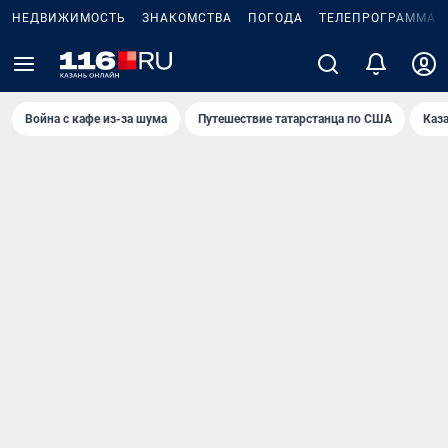
НЕДВИЖИМОСТЬ
ЗНАКОМСТВА
ПОГОДА
ТЕЛЕПРОГРАММА
Война с кафе из-за шума
Путешествие татарстанца по США
Каз