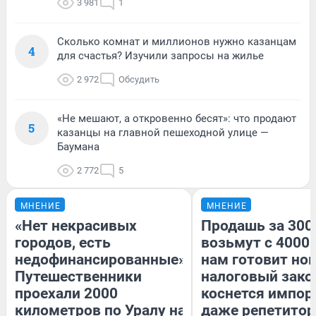
3 981
1
Сколько комнат и миллионов нужно казанцам
4
для счастья? Изучили запросы на жилье
2 972
Обсудить
«Не мешают, а откровенно бесят»: что продают
5
казанцы на главной пешеходной улице —
Баумана
2 772
5
МНЕНИЕ
МНЕНИЕ
«Нет некрасивых
Продашь за 3000
городов, есть
возьмут с 4000.
недофинансированные».
нам готовит но
Путешественники
налоговый зако
проехали 2000
коснется импор
километров по Уралу на
даже репетитор