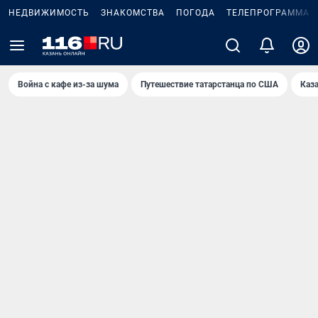
НЕДВИЖИМОСТЬ
ЗНАКОМСТВА
ПОГОДА
ТЕЛЕПРОГРАММА
Война с кафе из-за шума
Путешествие татарстанца по США
Каз