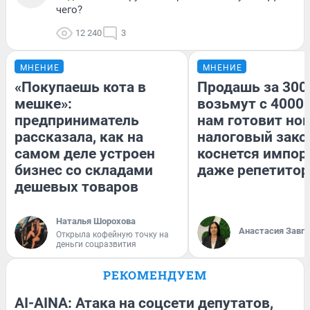
чего?
12 240
3
МНЕНИЕ
МНЕНИЕ
«Покупаешь кота в
Продашь за 3000
мешке»:
возьмут с 4000.
предприниматель
нам готовит но
рассказала, как на
налоговый зако
самом деле устроен
коснется импор
бизнес со складами
даже репетитор
дешевых товаров
Наталья Шорохова
Анастасия Завг
Открыла кофейную точку на
деньги соцразвития
РЕКОМЕНДУЕМ
AI-AINA: Атака на соцсети депутатов,