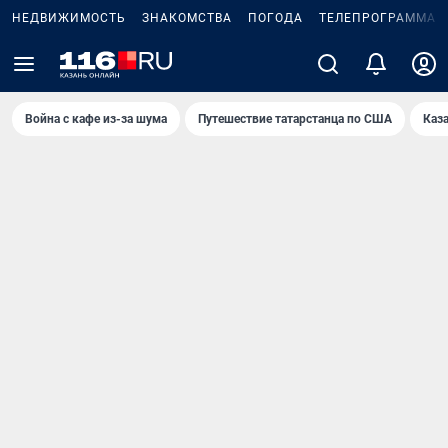
НЕДВИЖИМОСТЬ
ЗНАКОМСТВА
ПОГОДА
ТЕЛЕПРОГРАММА
Война с кафе из-за шума
Путешествие татарстанца по США
Каз