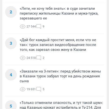
«Лети, не хочу тебя знать»: в суде зачитали
2
переписку жительницы Казани и мужа-турка,
зарезавшего ее
27 544
9
«Дай бог каждый простит меня, если что не
3
так»: турок записал видеообращение после
того, как зарезал свою жену в Казани
24 518
2
«Заказали на 3-летие»: перед убийством жены
4
в Казани турок забрал торт на день рождения
сына
19 651
5
«Только отменили опасность, и тут такой шум»:
5
над Казанью кружат истребитель и Ту-214. Для