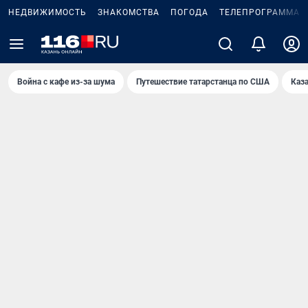
НЕДВИЖИМОСТЬ
ЗНАКОМСТВА
ПОГОДА
ТЕЛЕПРОГРАММА
Война с кафе из-за шума
Путешествие татарстанца по США
Каз