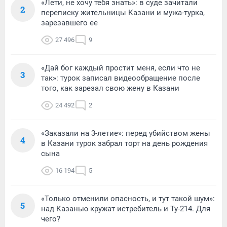
«Лети, не хочу тебя знать»: в суде зачитали
2
переписку жительницы Казани и мужа-турка,
зарезавшего ее
27 496
9
«Дай бог каждый простит меня, если что не
3
так»: турок записал видеообращение после
того, как зарезал свою жену в Казани
24 492
2
«Заказали на 3-летие»: перед убийством жены
4
в Казани турок забрал торт на день рождения
сына
16 194
5
«Только отменили опасность, и тут такой шум»:
5
над Казанью кружат истребитель и Ту-214. Для
чего?