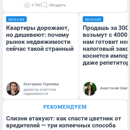
3 700
Обсудить
МНЕНИЕ
МНЕНИЕ
Квартиры дорожают,
Продашь за 3000
но дешевеют: почему
возьмут с 4000.
рынок недвижимости
нам готовит но
сейчас такой странный
налоговый зако
коснется импор
даже репетитор
Екатерина Торопова
Анастасия Завг
директор агентства
недвижимости
РЕКОМЕНДУЕМ
Слизни атакуют: как спасти цветник от
вредителей — три копеечных способа