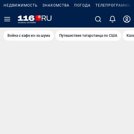
НЕДВИЖИМОСТЬ
ЗНАКОМСТВА
ПОГОДА
ТЕЛЕПРОГРАММА
Война с кафе из-за шума
Путешествие татарстанца по США
Каз