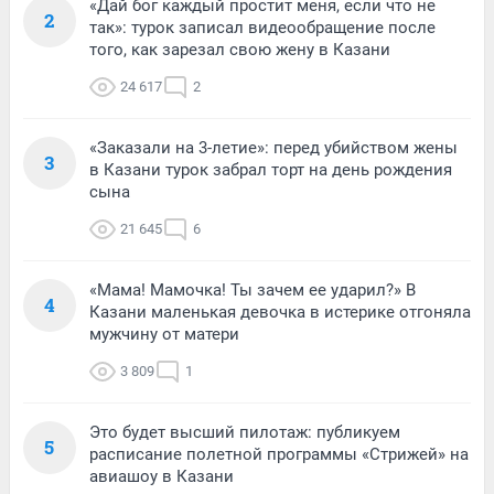
«Дай бог каждый простит меня, если что не
2
так»: турок записал видеообращение после
того, как зарезал свою жену в Казани
24 617
2
«Заказали на 3-летие»: перед убийством жены
3
в Казани турок забрал торт на день рождения
сына
21 645
6
«Мама! Мамочка! Ты зачем ее ударил?» В
4
Казани маленькая девочка в истерике отгоняла
мужчину от матери
3 809
1
Это будет высший пилотаж: публикуем
5
расписание полетной программы «Стрижей» на
авиашоу в Казани