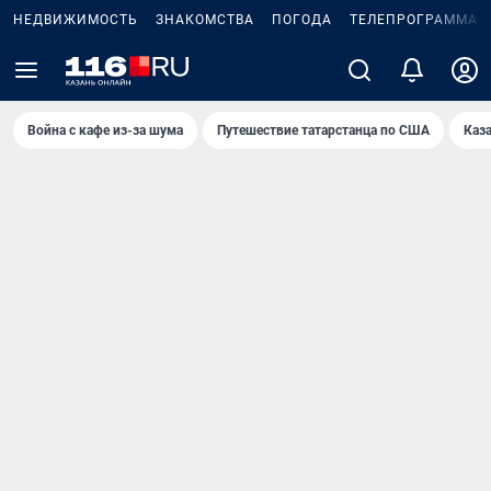
НЕДВИЖИМОСТЬ
ЗНАКОМСТВА
ПОГОДА
ТЕЛЕПРОГРАММА
Война с кафе из-за шума
Путешествие татарстанца по США
Каз