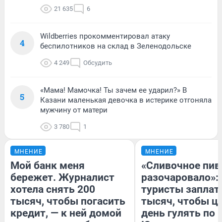
21 635
6
Wildberries прокомментировал атаку
4
беспилотников на склад в Зеленодольске
4 249
Обсудить
«Мама! Мамочка! Ты зачем ее ударил?» В
5
Казани маленькая девочка в истерике отгоняла
мужчину от матери
3 780
1
МНЕНИЕ
МНЕНИЕ
Мой банк меня
«Сливочное пив
бережет. Журналист
разочаровало»:
хотела снять 200
туристы заплат
тысяч, чтобы погасить
тысяч, чтобы ц
кредит, — к ней домой
день гулять по 