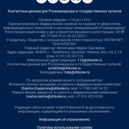
Контактные данные для Роскомнадзора и государственных органов
Сетевое издание «116.ру» (18+)
Зарегистрировано Федеральной службой по надзору в сфере связи,
информационных технологий и массовых коммуникаций (Роскомнадзор)
Регистрационный номер и дата принятия решения о регистрации: ЭЛ №
ФС 77-84679 от 06.02.2023 г.
Учредитель: Общество с ограниченной ответственностью "ИНТЕРНЕТ
ТЕХНОЛОГИИ"
Главный редактор: Филипцева Мария Сергеевна
Адрес редакции: 454091, г. Челябинск, проспект Ленина, 26А, стр.2, 16
этаж, +7 912 62 00 116
Электронный адрес редакции:
116@shkulev.ru
Контактные данные для Роскомнадзора и государственных органов:
juristchel@shkulev.ru
Техподдержка:
help@shkulev.ru
По вопросам коммерческого сотрудничества:
Жапарова Жанна, менеджер по работе с федеральными клиентами
zhanna.zhaparova@shkulev.ru
, моб. + 7 982 640 34 32
Ревина Мария, директор по работе с федеральными клиентами
mariya.revina@shkulev.ru
, моб. +7 910 402 4056
Редакция сайта не несет ответственности за достоверность
информации, содержащейся в рекламных объявлениях.
Информация об ограничениях
Политика использования cookies