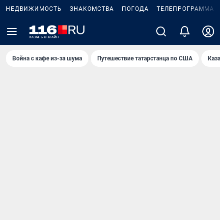
НЕДВИЖИМОСТЬ
ЗНАКОМСТВА
ПОГОДА
ТЕЛЕПРОГРАММА
Война с кафе из-за шума
Путешествие татарстанца по США
Каз