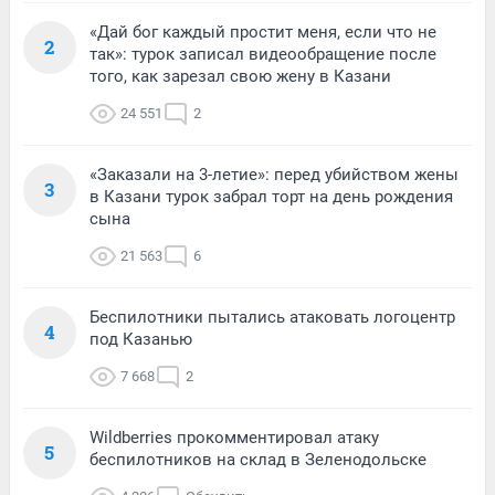
«Дай бог каждый простит меня, если что не
2
так»: турок записал видеообращение после
того, как зарезал свою жену в Казани
24 551
2
«Заказали на 3-летие»: перед убийством жены
3
в Казани турок забрал торт на день рождения
сына
21 563
6
Беспилотники пытались атаковать логоцентр
4
под Казанью
7 668
2
Wildberries прокомментировал атаку
5
беспилотников на склад в Зеленодольске