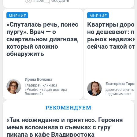
4 206
Обсудить
МНЕНИЕ
МНЕНИЕ
«Спуталась речь, понес
Квартиры доро
пургу». Врач — о
но дешевеют: п
смертельном диагнозе,
рынок недвижи
который сложно
сейчас такой с
обнаружить
Ирина Волкова
Екатерина Тороп
Главврач клиники
«Реабилитация доктора
директор агентст
Волковой»
недвижимости
РЕКОМЕНДУЕМ
«Так неожиданно и приятно». Героиня
мема вспомнила о съемках с гуру
пикапа в кафе Владивостока