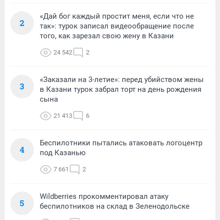
«Дай бог каждый простит меня, если что не
2
так»: турок записал видеообращение после
того, как зарезал свою жену в Казани
24 542
2
«Заказали на 3-летие»: перед убийством жены
3
в Казани турок забрал торт на день рождения
сына
21 413
6
Беспилотники пытались атаковать логоцентр
4
под Казанью
7 661
2
Wildberries прокомментировал атаку
5
беспилотников на склад в Зеленодольске