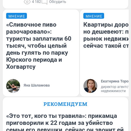
4 182
Обсудить
МНЕНИЕ
МНЕНИЕ
«Сливочное пиво
Квартиры доро
разочаровало»:
но дешевеют: п
туристы заплатили 60
рынок недвижи
тысяч, чтобы целый
сейчас такой с
день гулять по парку
Юрского периода и
Хогвартсу
Екатерина Тороп
Яна Шаламова
директор агентст
недвижимости
РЕКОМЕНДУЕМ
«Это тот, кого ты травила»: прикамца
приговорили к 22 годам за убийство
семьи его девушки, сейчас он звонит ей