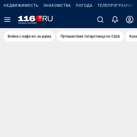
НЕДВИЖИМОСТЬ
ЗНАКОМСТВА
ПОГОДА
ТЕЛЕПРОГРАММА
Война с кафе из-за шума
Путешествие татарстанца по США
Каз