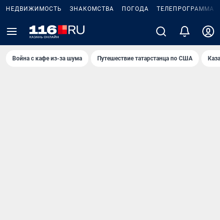
НЕДВИЖИМОСТЬ
ЗНАКОМСТВА
ПОГОДА
ТЕЛЕПРОГРАММА
Война с кафе из-за шума
Путешествие татарстанца по США
Каз