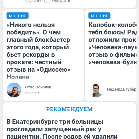
2 644
Обсудить
МНЕНИЕ
МНЕНИЕ
«Никого нельзя
Колобок-колобо
победить». О чем
тебя боюсь! Рад
главный блокбастер
отложили прок
этого года, который
«Человека-паук
бьет рекорды в
отзыв о фильме
прокате: честный
«человека-булк
отзыв на «Одиссею»
Нолана
Стас Соколов
Надежда Губарь
Эксперт
РЕКОМЕНДУЕМ
В Екатеринбурге три больницы
проглядели запущенный рак у
пациентки. После родов ей удалили