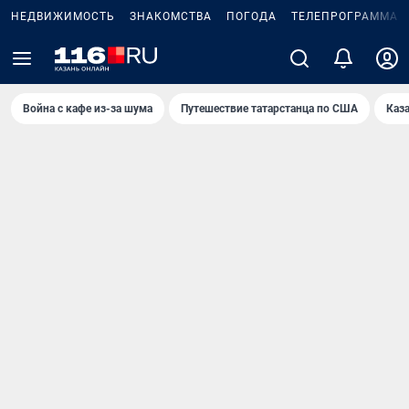
НЕДВИЖИМОСТЬ
ЗНАКОМСТВА
ПОГОДА
ТЕЛЕПРОГРАММА
Война с кафе из-за шума
Путешествие татарстанца по США
Каз