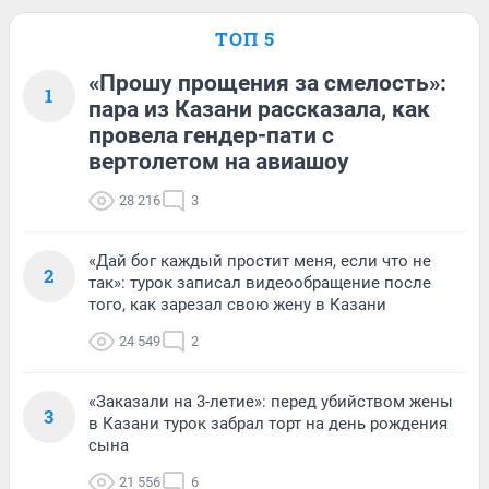
ТОП 5
«Прошу прощения за смелость»:
1
пара из Казани рассказала, как
провела гендер-пати с
вертолетом на авиашоу
28 216
3
«Дай бог каждый простит меня, если что не
2
так»: турок записал видеообращение после
того, как зарезал свою жену в Казани
24 549
2
«Заказали на 3-летие»: перед убийством жены
3
в Казани турок забрал торт на день рождения
сына
21 556
6