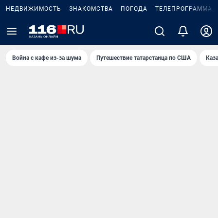
НЕДВИЖИМОСТЬ
ЗНАКОМСТВА
ПОГОДА
ТЕЛЕПРОГРАММА
Война с кафе из-за шума
Путешествие татарстанца по США
Каз