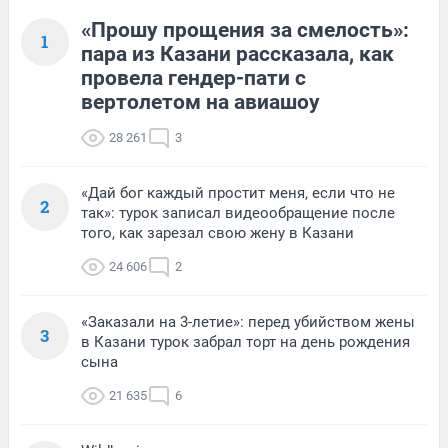
«Прошу прощения за смелость»:
1
пара из Казани рассказала, как
провела гендер-пати с
вертолетом на авиашоу
28 261
3
«Дай бог каждый простит меня, если что не
2
так»: турок записал видеообращение после
того, как зарезал свою жену в Казани
24 606
2
«Заказали на 3-летие»: перед убийством жены
3
в Казани турок забрал торт на день рождения
сына
21 635
6