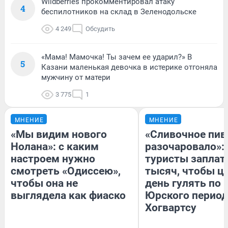
Wildberries прокомментировал атаку
4
беспилотников на склад в Зеленодольске
4 249
Обсудить
«Мама! Мамочка! Ты зачем ее ударил?» В
5
Казани маленькая девочка в истерике отгоняла
мужчину от матери
3 775
1
МНЕНИЕ
МНЕНИЕ
«Мы видим нового
«Сливочное пив
Нолана»: с каким
разочаровало»:
настроем нужно
туристы заплат
смотреть «Одиссею»,
тысяч, чтобы ц
чтобы она не
день гулять по 
выглядела как фиаско
Юрского период
Хогвартсу