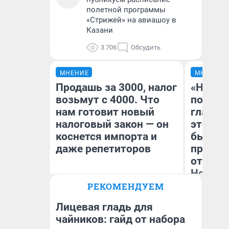
полетной программы
«Стрижей» на авиашоу в
Казани
3 706
Обсудить
МНЕНИЕ
МНЕНИЕ
Продашь за 3000, налог
«Никог
возьмут с 4000. Что
победи
нам готовит новый
главны
налоговый закон — он
этого г
коснется импорта и
бьет р
даже репетиторов
прокат
отзыв 
Нолана
РЕКОМЕНДУЕМ
Ст
Анастасия Завгородняя
Эк
Лицевая гладь для
чайников: гайд от набора