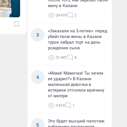
после того, как зарезал свою
жену в Казани
24 619
2
«Заказали на 3-летие»: перед
3
убийством жены в Казани
турок забрал торт на день
рождения сына
21 647
6
«Мама! Мамочка! Ты зачем
4
ее ударил?» В Казани
маленькая девочка в
истерике отгоняла мужчину
от матери
3 814
1
Это будет высший пилотаж:
5
публикуем расписание