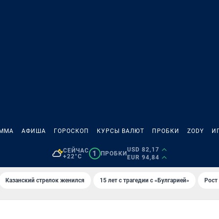
АММА
АФИША
ГОРОСКОП
КУРСЫ ВАЛЮТ
ПРОБКИ
ZODY
И
USD 82,17
СЕЙЧАС
1
ПРОБКИ
+22°C
EUR 94,84
Казанский стрелок женился
15 лет с трагедии с «Булгарией»
Рост 