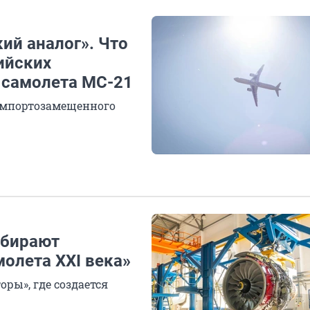
ий аналог». Что
ийских
 самолета МС-21
 импортозамещенного
обирают
молета XXI века»
ры», где создается