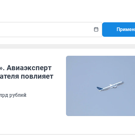
Примен
». Авиаэксперт
ателя повлияет
лрд рублей