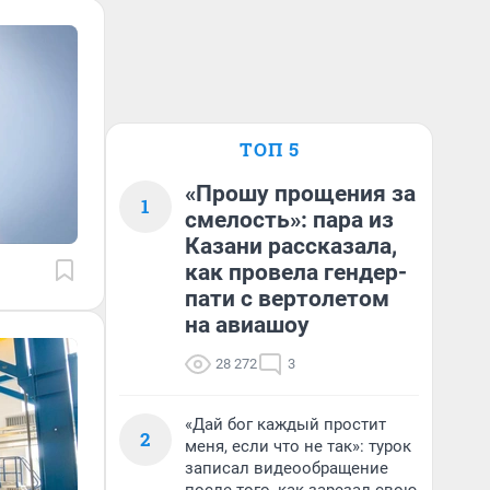
ТОП 5
«Прошу прощения за
1
смелость»: пара из
Казани рассказала,
как провела гендер-
пати с вертолетом
на авиашоу
28 272
3
«Дай бог каждый простит
2
меня, если что не так»: турок
записал видеообращение