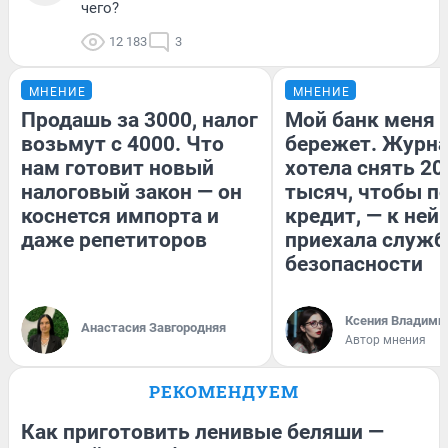
чего?
12 183
3
МНЕНИЕ
МНЕНИЕ
Продашь за 3000, налог
Мой банк меня
возьмут с 4000. Что
бережет. Журн
нам готовит новый
хотела снять 20
налоговый закон — он
тысяч, чтобы п
коснется импорта и
кредит, — к ней
даже репетиторов
приехала служб
безопасности
Ксения Владими
Анастасия Завгородняя
Автор мнения
РЕКОМЕНДУЕМ
Как приготовить ленивые беляши —