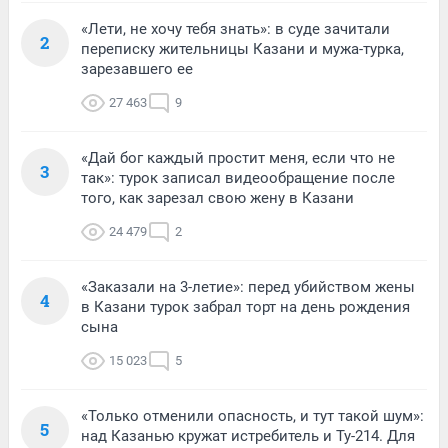
«Лети, не хочу тебя знать»: в суде зачитали
2
переписку жительницы Казани и мужа-турка,
зарезавшего ее
27 463
9
«Дай бог каждый простит меня, если что не
3
так»: турок записал видеообращение после
того, как зарезал свою жену в Казани
24 479
2
«Заказали на 3-летие»: перед убийством жены
4
в Казани турок забрал торт на день рождения
сына
15 023
5
«Только отменили опасность, и тут такой шум»:
5
над Казанью кружат истребитель и Ту-214. Для