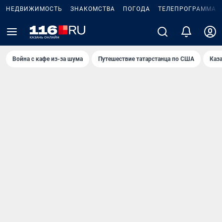
НЕДВИЖИМОСТЬ
ЗНАКОМСТВА
ПОГОДА
ТЕЛЕПРОГРАММА
Война с кафе из-за шума
Путешествие татарстанца по США
Каз