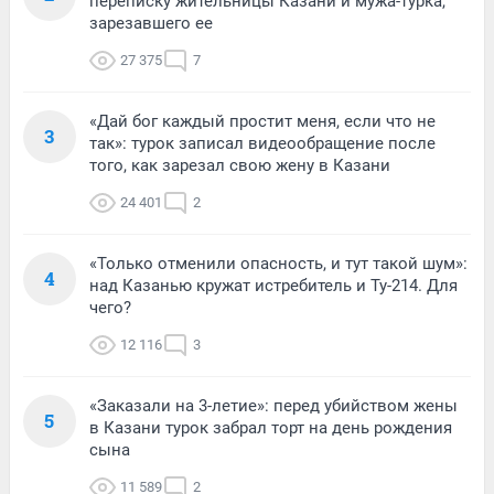
переписку жительницы Казани и мужа-турка,
зарезавшего ее
27 375
7
«Дай бог каждый простит меня, если что не
3
так»: турок записал видеообращение после
того, как зарезал свою жену в Казани
24 401
2
«Только отменили опасность, и тут такой шум»:
4
над Казанью кружат истребитель и Ту-214. Для
чего?
12 116
3
«Заказали на 3-летие»: перед убийством жены
5
в Казани турок забрал торт на день рождения
сына
11 589
2