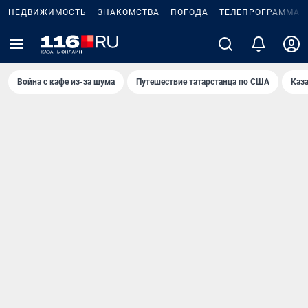
НЕДВИЖИМОСТЬ
ЗНАКОМСТВА
ПОГОДА
ТЕЛЕПРОГРАММА
Война с кафе из-за шума
Путешествие татарстанца по США
Каз