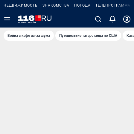
НЕДВИЖИМОСТЬ
ЗНАКОМСТВА
ПОГОДА
ТЕЛЕПРОГРАММА
Война с кафе из-за шума
Путешествие татарстанца по США
Каз