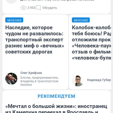
2 953
Обсудить
МНЕНИЕ
МНЕНИЕ
Наследие, которое
Колобок-колобо
чудом не развалилось:
тебя боюсь! Рад
транспортный эксперт
отложили прок
разнес миф о «вечных»
«Человека-паук
советских дорогах
отзыв о фильме
«человека-булк
Олег Арефьев
Блогер, предприниматель,
Надежда Губарь
владелец в транспортном
бизнесе
РЕКОМЕНДУЕМ
«Мечтал о большой жизни»: иностранец
из Камеруна переехал в Ярославль и