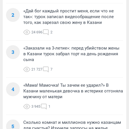
«Дай бог каждый простит меня, если что не
2
так»: турок записал видеообращение после
того, как зарезал свою жену в Казани
24 696
2
«Заказали на 3-летие»: перед убийством жены
3
в Казани турок забрал торт на день рождения
сына
21 727
7
«Мама! Мамочка! Ты зачем ее ударил?» В
4
Казани маленькая девочка в истерике отгоняла
мужчину от матери
3 945
1
Сколько комнат и миллионов нужно казанцам
5
для счастья? Изучили запросы на жилье