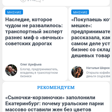
МНЕНИЕ
МНЕНИЕ
Наследие, которое
«Покупаешь кот
чудом не развалилось:
мешке»:
транспортный эксперт
предпринимате
разнес миф о «вечных»
рассказала, как
советских дорогах
самом деле уст
бизнес со скла
дешевых товар
Олег Арефьев
Наталья Шорохо
Блогер, предприниматель,
владелец в транспортном
Открыла кофейну
бизнесе
деньги соцразви
РЕКОМЕНДУЕМ
«Сыночки-корзиночки» заполонили
Екатеринбург: почему уральские парни
массово оставили жен без цветов