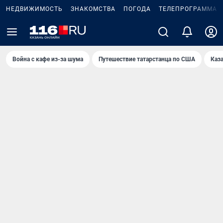
НЕДВИЖИМОСТЬ
ЗНАКОМСТВА
ПОГОДА
ТЕЛЕПРОГРАММА
Война с кафе из-за шума
Путешествие татарстанца по США
Каз