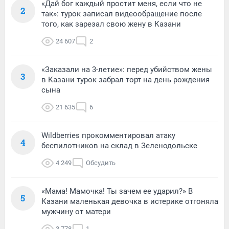
«Дай бог каждый простит меня, если что не
2
так»: турок записал видеообращение после
того, как зарезал свою жену в Казани
24 607
2
«Заказали на 3-летие»: перед убийством жены
3
в Казани турок забрал торт на день рождения
сына
21 635
6
Wildberries прокомментировал атаку
4
беспилотников на склад в Зеленодольске
4 249
Обсудить
«Мама! Мамочка! Ты зачем ее ударил?» В
5
Казани маленькая девочка в истерике отгоняла
мужчину от матери
3 778
1