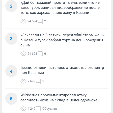
«Дай бог каждый простит меня, если что не
2
так»: турок записал видеообращение после
того, как зарезал свою жену в Казани
24 594
2
«Заказали на 3-летие»: перед убийством жены
3
в Казани турок забрал торт на день рождения
сына
21 623
6
Беспилотники пытались атаковать логоцентр
4
под Казанью
7 699
2
Wildberries прокомментировал атаку
5
беспилотников на склад в Зеленодольске
4 240
Обсудить