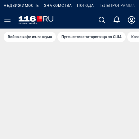
НЕДВИЖИМОСТЬ
ЗНАКОМСТВА
ПОГОДА
ТЕЛЕПРОГРАММА
Война с кафе из-за шума
Путешествие татарстанца по США
Каз