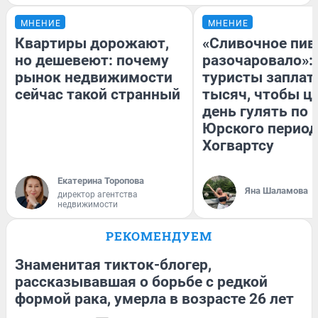
МНЕНИЕ
МНЕНИЕ
Квартиры дорожают,
«Сливочное пив
но дешевеют: почему
разочаровало»:
рынок недвижимости
туристы заплат
сейчас такой странный
тысяч, чтобы ц
день гулять по 
Юрского период
Хогвартсу
Екатерина Торопова
Яна Шаламова
директор агентства
недвижимости
РЕКОМЕНДУЕМ
Знаменитая тикток-блогер,
рассказывавшая о борьбе с редкой
формой рака, умерла в возрасте 26 лет