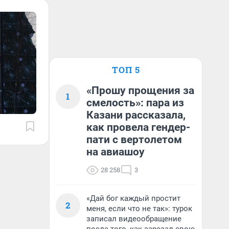
ТОП 5
«Прошу прощения за
1
смелость»: пара из
Казани рассказала,
как провела гендер-
пати с вертолетом
на авиашоу
28 258
3
«Дай бог каждый простит
2
меня, если что не так»: турок
записал видеообращение