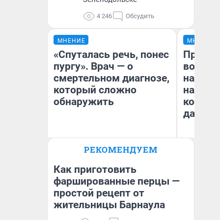
4 246
Обсудить
МНЕНИЕ
МНЕНИЕ
«Спуталась речь, понес
Продаш
пургу». Врач — о
возьмут
смертельном диагнозе,
нам го
который сложно
налого
обнаружить
коснет
даже р
Ирина Волкова
РЕКОМЕНДУЕМ
Главврач клиники
Ан
«Реабилитация доктора
Волковой»
Как приготовить
фаршированные перцы —
простой рецепт от
жительницы Барнаула