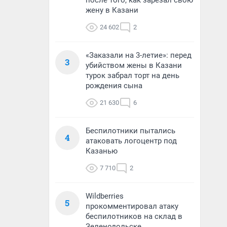
после того, как зарезал свою
жену в Казани
24 602
2
«Заказали на 3-летие»: перед
3
убийством жены в Казани
турок забрал торт на день
рождения сына
21 630
6
Беспилотники пытались
4
атаковать логоцентр под
Казанью
7 710
2
Wildberries
5
прокомментировал атаку
беспилотников на склад в
Зеленодольске