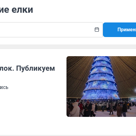
ие елки
Примен
елок. Публикуем
ись