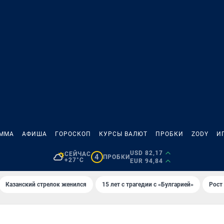
АММА
АФИША
ГОРОСКОП
КУРСЫ ВАЛЮТ
ПРОБКИ
ZODY
И
USD 82,17
СЕЙЧАС
4
ПРОБКИ
+27°C
EUR 94,84
Казанский стрелок женился
15 лет с трагедии с «Булгарией»
Рост 