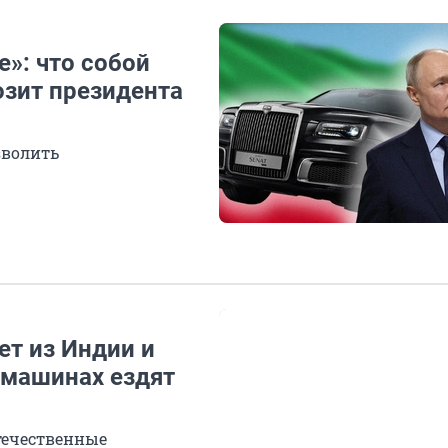
»: что собой
озит президента
зволить
ет из Индии и
 машинах ездят
отечественные