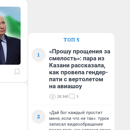
ТОП 5
«Прошу прощения за
1
смелость»: пара из
Казани рассказала,
как провела гендер-
пати с вертолетом
на авиашоу
28 340
3
«Дай бог каждый простит
2
меня, если что не так»: турок
записал видеообращение