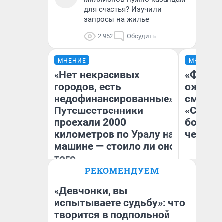
для счастья? Изучили
запросы на жилье
2 952
Обсудить
МНЕНИЕ
МНЕНИЕ
«Нет некрасивых
«Финал
городов, есть
ожидан
недофинансированные».
смотре
Путешественники
«Стары
проехали 2000
большо
километров по Уралу на
честна
машине — стоило ли оно
того
РЕКОМЕНДУЕМ
Екатерина Литкевич
На
«Девчонки, вы
испытываете судьбу»: что
творится в подпольной