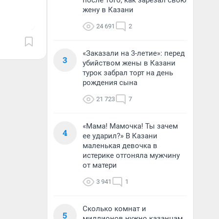
после того, как зарезал свою
жену в Казани
24 691
2
«Заказали на 3-летие»: перед
3
убийством жены в Казани
турок забрал торт на день
рождения сына
21 723
7
«Мама! Мамочка! Ты зачем
4
ее ударил?» В Казани
маленькая девочка в
истерике отгоняла мужчину
от матери
3 941
1
Сколько комнат и
5
миллионов нужно казанцам