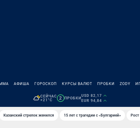
АММА
АФИША
ГОРОСКОП
КУРСЫ ВАЛЮТ
ПРОБКИ
ZODY
И
USD 82,17
СЕЙЧАС
2
ПРОБКИ
+21°C
EUR 94,84
Казанский стрелок женился
15 лет с трагедии с «Булгарией»
Рост 