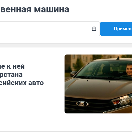
твенная машина
Примен
ие к ней
арстана
ссийских авто