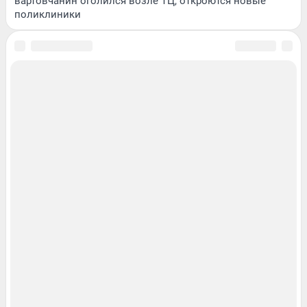
вартовчанин оголился возле ТЦ, откроются новые
поликлиники