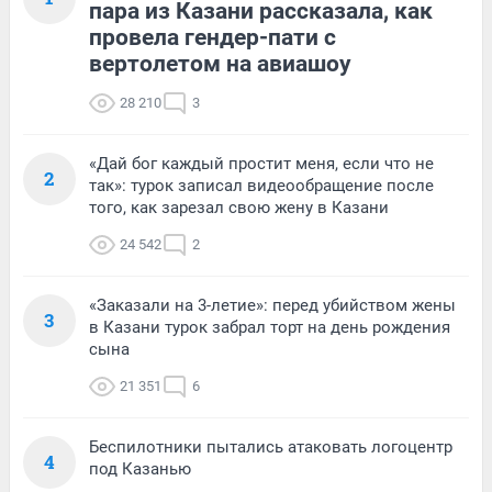
пара из Казани рассказала, как
провела гендер-пати с
вертолетом на авиашоу
28 210
3
«Дай бог каждый простит меня, если что не
2
так»: турок записал видеообращение после
того, как зарезал свою жену в Казани
24 542
2
«Заказали на 3-летие»: перед убийством жены
3
в Казани турок забрал торт на день рождения
сына
21 351
6
Беспилотники пытались атаковать логоцентр
4
под Казанью