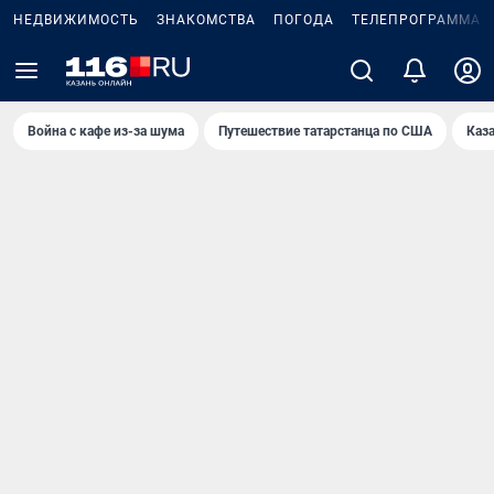
НЕДВИЖИМОСТЬ
ЗНАКОМСТВА
ПОГОДА
ТЕЛЕПРОГРАММА
Война с кафе из-за шума
Путешествие татарстанца по США
Каз