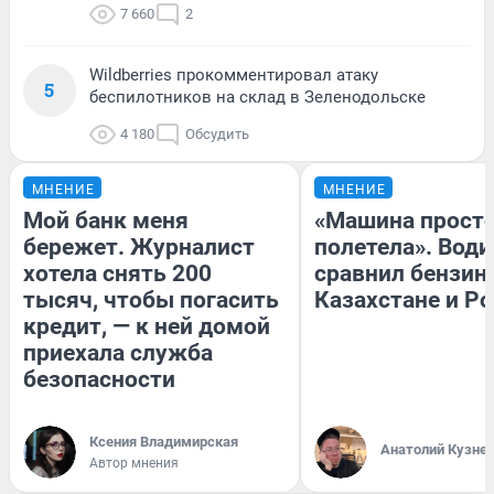
7 660
2
Wildberries прокомментировал атаку
5
беспилотников на склад в Зеленодольске
4 180
Обсудить
МНЕНИЕ
МНЕНИЕ
Мой банк меня
«Машина прост
бережет. Журналист
полетела». Води
хотела снять 200
сравнил бензин
тысяч, чтобы погасить
Казахстане и Р
кредит, — к ней домой
приехала служба
безопасности
Ксения Владимирская
Анатолий Кузне
Автор мнения